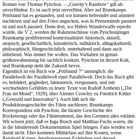
Roman von Thomas Pynchon. – „Gravity’s Rainbow“ gilt als
unverfilmbar. Es ist auch jetzt unverfilmt. Aber auf Bramkamps
Prüfstand hat es gestanden, und wir können befremdet und animiert
nachlesen und auf den Fotos angucken, was in Peenemünde passiert
ist und noch passiert. Denn dort, wo Hitlers Wunderwaffe erprobt
wurde, die V 2, werden die Raketenschüsse vom Pynchonjünger
Bramkamp proliferierend kontextualisiert: historisch, aktuell,
utopisch, gesellschaftlich, künstlerisch, militärisch, alltagskulturell,
philosophisch, filmgeschichtlich, unterhaltend und dann auch
abhebend. Was immer Sie wollen. Das Vorhaben ist genial-
größenwahnsinnig bis sachlich konkret. Pynchon ist derzeit Kult,
und Bramkamp steht die Zukunft bevor.
Eigentlich ist ein Buch wie „Prüfstand 7“ unmöglich: die
Parallelwelt der Parallelwelt einer Parallelwelt. Doch das Buch gibt
es, bebildert, gegliedert, faktenreich, versponnen, und mit
wechselnden Gefühlen zu lesen: Texte von Rudolf Arnheim („Die
Frau im Mond“, 1929), über Aleister Crowley zu Friedrich Kittler
(„Genozid und Innovation“). Auch läßt sich die
Produktionsgeschichte des Films nachlesen: Bramkamps
Korrespondenz mit Pynchon, die bizarre Geschichte des
Rocketsongs oder das Filmtreatment, das den Gremien alles erklärte.
Wir wissen jetzt, daß es Inga Busch und Matthias Fuchs waren, die
in die fabulierende Dokumentation Spiel bringen. Fans werden wir
damit nicht. Eher kommen Militärfans auf ihre Kosten, wenn
Reinhold Krüger, detailversessener Exlehrling und derzeit