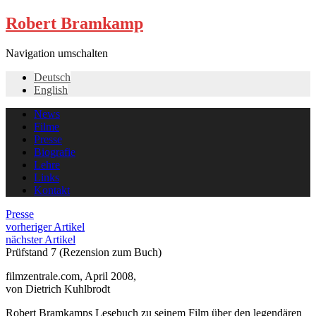
Robert Bramkamp
Navigation umschalten
Deutsch
English
News
Filme
Presse
Biografie
Lehre
Links
Kontakt
Presse
vorheriger Artikel
nächster Artikel
Prüfstand 7 (Rezension zum Buch)
filmzentrale.com, April 2008,
von Dietrich Kuhlbrodt
Robert Bramkamps Lesebuch zu seinem Film über den legendären