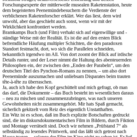
Forschungsexperte der mittlerweile musealen Raketenstation, heute
dem begeisterten Peenemündebesuchern die Verdienste der
verblichenen Raketenforscher erklärt. Wer das liest, dem wird
unwohl, aber das geschieht auch sonst, wenn wir mit der
Wirklichkeit konfrontiert werden.
Bramkamps Buch (und Film) verhakt sich auf eigenwillige und -
ständige Weise mit der Realität. Es ist die auf den ersten Blick
befremdliche Häufung multipler Schichten, die den paradoxen
Standort festmacht, dort, wo sich die Parallelen schneiden,
bekanntlich irgendwo im All. Von dort zoomt der Blick auf irdische
Details runter, und der Leser nimmt die Haltung des abenteuernden
Philosophen ein, der zwischen den „Enden der Parabeln“, um den
deutschen Titel des Pynchon-Romans zu nennen, – um also dort
Peenemünde auszumachen und unliebsam Disparates beim trauten
tête-à-tête zu überraschen.
Ja, auch ich habe den Kopf geschüttelt und mich gefragt, ob man
das darf, die Dokumente – das Buch besteht im wesentlichen daraus
– neu zu mischen und zusammenzubringen, was nach unseren
Gewohnheiten nicht zusammengehört. Mir hats Spaß gemacht,
sicherlich gekitzelt vom Reiz des eigentlich Unstatthaften.
Ein Witz ist es schon, daß im Buch explizite Botschaften gedruckt
sind, die im diskursdokumentarischen Film in Bildern, durch Fiktion
und Montage verrätselt sind. Doch wir nehmen „Prüfstand 7“ als
selbständig zu lesendes Printwerk, und das läßt sich getrost nach
Hause tragen, – solange der Film im Kino nicht zu sehen ist. Er lief