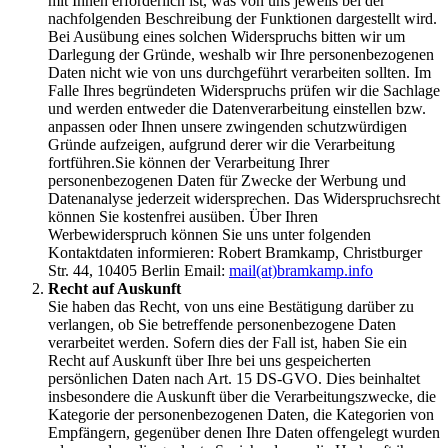
mit Ihnen erforderlich ist, was von uns jeweils bei der
nachfolgenden Beschreibung der Funktionen dargestellt wird.
Bei Ausübung eines solchen Widerspruchs bitten wir um
Darlegung der Gründe, weshalb wir Ihre personenbezogenen
Daten nicht wie von uns durchgeführt verarbeiten sollten. Im
Falle Ihres begründeten Widerspruchs prüfen wir die Sachlage
und werden entweder die Datenverarbeitung einstellen bzw.
anpassen oder Ihnen unsere zwingenden schutzwürdigen
Gründe aufzeigen, aufgrund derer wir die Verarbeitung
fortführen.Sie können der Verarbeitung Ihrer
personenbezogenen Daten für Zwecke der Werbung und
Datenanalyse jederzeit widersprechen. Das Widerspruchsrecht
können Sie kostenfrei ausüben. Über Ihren
Werbewiderspruch können Sie uns unter folgenden
Kontaktdaten informieren: Robert Bramkamp, Christburger
Str. 44, 10405 Berlin Email:
mail(at)bramkamp.info
Recht auf Auskunft
Sie haben das Recht, von uns eine Bestätigung darüber zu
verlangen, ob Sie betreffende personenbezogene Daten
verarbeitet werden. Sofern dies der Fall ist, haben Sie ein
Recht auf Auskunft über Ihre bei uns gespeicherten
persönlichen Daten nach Art. 15 DS-GVO. Dies beinhaltet
insbesondere die Auskunft über die Verarbeitungszwecke, die
Kategorie der personenbezogenen Daten, die Kategorien von
Empfängern, gegenüber denen Ihre Daten offengelegt wurden