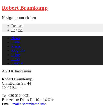
Robert Bramkamp
Navigation umschalten
Deutsch
English
News
Filme
Presse
Biografie
Lehre
Links
Kontakt
AGB & Impressum
Robert Bramkamp
Christburger Str. 44
10405 Berlin
Tel.
030 51640031
Bürozeiten: Di bis Do 10 – 14 Uhr
Email:
mail(at)bramkamp.info