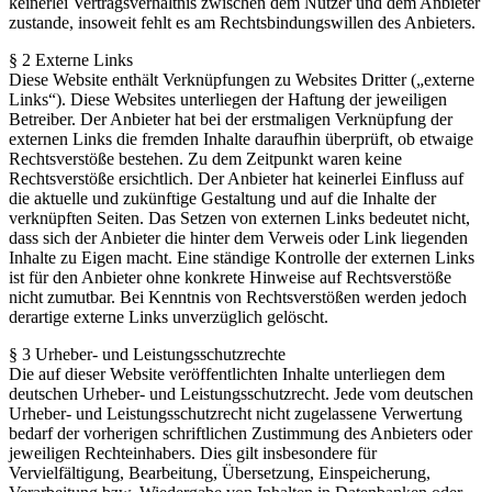
keinerlei Vertragsverhältnis zwischen dem Nutzer und dem Anbieter
zustande, insoweit fehlt es am Rechtsbindungswillen des Anbieters.
§ 2 Externe Links
Diese Website enthält Verknüpfungen zu Websites Dritter („externe
Links“). Diese Websites unterliegen der Haftung der jeweiligen
Betreiber. Der Anbieter hat bei der erstmaligen Verknüpfung der
externen Links die fremden Inhalte daraufhin überprüft, ob etwaige
Rechtsverstöße bestehen. Zu dem Zeitpunkt waren keine
Rechtsverstöße ersichtlich. Der Anbieter hat keinerlei Einfluss auf
die aktuelle und zukünftige Gestaltung und auf die Inhalte der
verknüpften Seiten. Das Setzen von externen Links bedeutet nicht,
dass sich der Anbieter die hinter dem Verweis oder Link liegenden
Inhalte zu Eigen macht. Eine ständige Kontrolle der externen Links
ist für den Anbieter ohne konkrete Hinweise auf Rechtsverstöße
nicht zumutbar. Bei Kenntnis von Rechtsverstößen werden jedoch
derartige externe Links unverzüglich gelöscht.
§ 3 Urheber- und Leistungsschutzrechte
Die auf dieser Website veröffentlichten Inhalte unterliegen dem
deutschen Urheber- und Leistungsschutzrecht. Jede vom deutschen
Urheber- und Leistungsschutzrecht nicht zugelassene Verwertung
bedarf der vorherigen schriftlichen Zustimmung des Anbieters oder
jeweiligen Rechteinhabers. Dies gilt insbesondere für
Vervielfältigung, Bearbeitung, Übersetzung, Einspeicherung,