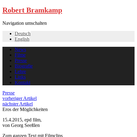
Robert Bramkamp
Navigation umschalten
Deutsch
English
News
Filme
Presse
Biografie
Lehre
Links
Kontakt
Presse
vorheriger Artikel
nächster Artikel
Eros der Möglichkeiten
15.4.2015, epd film,
von Georg Seeßlen
Zum ganzen Text mit Filmclips