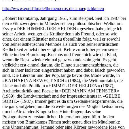
http://www.epd-film.de/themen/eros-der-moeglichkeiten
„Robert Bramkamp, Jahrgang 1961, zum Beispiel. Seit ich 1987 bei
den »Filmzwergen« in Münster seinen philosophischen Weltraum-
Essay »DER HIMMEL DER HELDEN« gesehen habe, folge ich
seiner Arbeit, weniger als Kritiker denn als Freund, oder so wie
einer, der einem Künstler nahezu überallhin folgt, weil er sowohl
von seiner ästhetischen Methode als auch von seiner artistischen
Redlichkeit zutiefst überzeugt ist. Kehre zurück bei jedem seiner
Filme in den Bramkamp-Kosmos und freue mich wie ein Kind,
wenn die Reise wieder einmal ganz woandershin geht. Es geht
vielleicht erst einmal darum, die Dinge zusammenzubringen, die
sich in ihrer Isolation eingerichtet haben und dabei falsch geworden
sind. Die Literatur und der Pop, lange bevor das Mode wurde, in
»KATHARINA BEWEGT SICH« (1984), die Weltraumfahrt, die
Liebe und die Politik in »HIMMEL DER HELDEN« (1987),
Architekturkritik und Poesie in »DER MANN AM FENSTER«
(1989), die Landwirtschaft und der Impressionismus in »GELBE
SORTE« (1987). Immer geht es da um Gedankenexperimente, die
nie ganz aufgehen, um die Erweiterungen des Möglichkeitsraumes,
um ein Alexander-Kluge’sches Hinterfragen, das seine
Protagonisten zu erstaunlichen Unternehmungen führt. In den
meisten von Bramkamps Filmen steht genau dies im Mittelpunkt:
eine Unternehmung. Jemand oder eine Körper gewordene Idee von