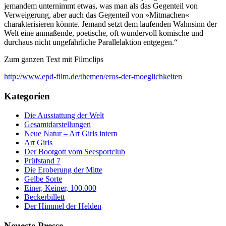
jemandem unternimmt etwas, was man als das Gegenteil von
Verweigerung, aber auch das Gegenteil von »Mitmachen«
charakterisieren könnte. Jemand setzt dem laufenden Wahnsinn der
Welt eine anmaßende, poetische, oft wundervoll komische und
durchaus nicht ungefährliche Parallelaktion entgegen.“
Zum ganzen Text mit Filmclips
http://www.epd-film.de/themen/eros-der-moeglichkeiten
Kategorien
Die Ausstattung der Welt
Gesamtdarstellungen
Neue Natur – Art Girls intern
Art Girls
Der Bootgott vom Seesportclub
Prüfstand 7
Die Eroberung der Mitte
Gelbe Sorte
Einer, Keiner, 100.000
Beckerbillett
Der Himmel der Helden
Neueste Presse