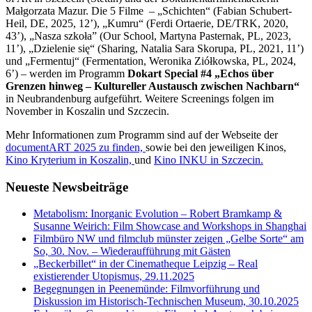
Małgorzata Mazur. Die 5 Filme – „Schichten“ (Fabian Schubert-
Heil, DE, 2025, 12’), „Kumru“ (Ferdi Ortaerie, DE/TRK, 2020,
43’), „Nasza szkoła” (Our School, Martyna Pasternak, PL, 2023,
11’), „Dzielenie się“ (Sharing, Natalia Sara Skorupa, PL, 2021, 11’)
und „Fermentuj“ (Fermentation, Weronika Ziółkowska, PL, 2024,
6’) – werden im Programm
Dokart Special #4 „Echos über
Grenzen hinweg – Kultureller Austausch zwischen Nachbarn“
in Neubrandenburg aufgeführt. Weitere Screenings folgen im
November in Koszalin und Szczecin.
Mehr Informationen zum Programm sind auf der Webseite der
documentART 2025 zu finden,
sowie bei den jeweiligen Kinos,
Kino Kryterium in Koszalin,
und
Kino INKU in Szczecin.
Neueste Newsbeiträge
Metabolism: Inorganic Evolution – Robert Bramkamp &
Susanne Weirich: Film Showcase and Workshops in Shanghai
Filmbüro NW und filmclub münster zeigen „Gelbe Sorte“ am
So, 30. Nov. – Wiederaufführung mit Gästen
„Beckerbillet“ in der Cinematheque Leipzig – Real
existierender Utopismus, 29.11.2025
Begegnungen in Peenemünde: Filmvorführung und
Diskussion im Historisch-Technischen Museum, 30.10.2025