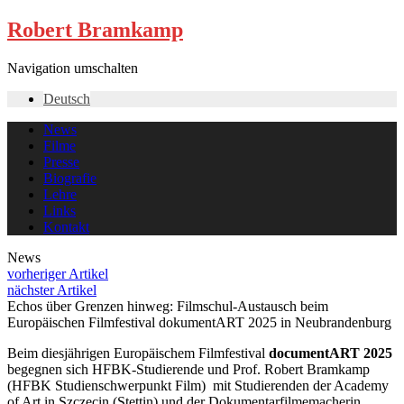
Robert Bramkamp
Navigation umschalten
Deutsch
News
Filme
Presse
Biografie
Lehre
Links
Kontakt
News
vorheriger Artikel
nächster Artikel
Echos über Grenzen hinweg: Filmschul-Austausch beim
Europäischen Filmfestival dokumentART 2025 in Neubrandenburg
Beim diesjährigen Europäischem Filmfestival
documentART 2025
begegnen sich HFBK-Studierende und Prof. Robert Bramkamp
(HFBK Studienschwerpunkt Film) mit Studierenden der Academy
of Art in Szczecin (Stettin) und der Dokumentarfilmemacherin