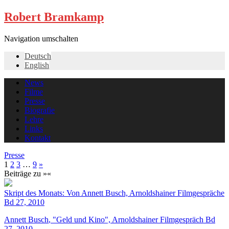
Robert Bramkamp
Navigation umschalten
Deutsch
English
News
Filme
Presse
Biografie
Lehre
Links
Kontakt
Presse
1
2
3
…
9
»
Beiträge zu »«
Skript des Monats: Von Annett Busch, Arnoldshainer Filmgespräche
Bd 27, 2010
Annett Busch
, "Geld und Kino", Arnoldshainer Filmgespräch Bd
27, 2010