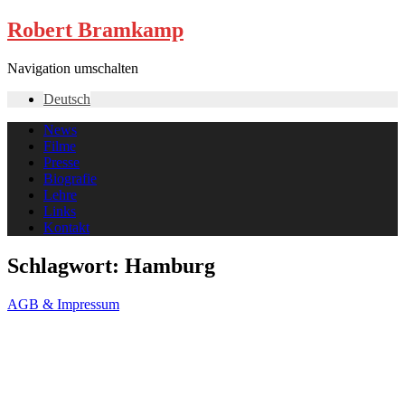
Robert Bramkamp
Navigation umschalten
Deutsch
News
Filme
Presse
Biografie
Lehre
Links
Kontakt
Schlagwort:
Hamburg
AGB & Impressum