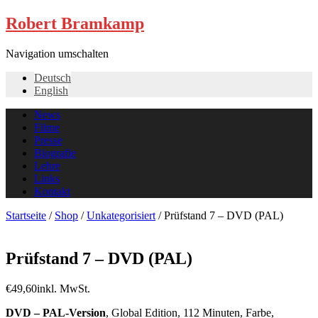
Robert Bramkamp
Navigation umschalten
Deutsch
English
News
Filme
Presse
Biografie
Lehre
Links
Kontakt
Startseite
/
Shop
/
Unkategorisiert
/ Prüfstand 7 – DVD (PAL)
Prüfstand 7 – DVD (PAL)
€
49,60
inkl. MwSt.
DVD – PAL-Version
, Global Edition, 112 Minuten, Farbe,