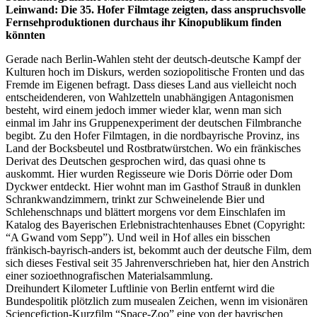
Leinwand: Die 35. Hofer Filmtage zeigten, dass anspruchsvolle
Fernsehproduktionen durchaus ihr Kinopublikum finden
könnten
Gerade nach Berlin-Wahlen steht der deutsch-deutsche Kampf der
Kulturen hoch im Diskurs, werden soziopolitische Fronten und das
Fremde im Eigenen befragt. Dass dieses Land aus vielleicht noch
entscheidenderen, von Wahlzetteln unabhängigen Antagonismen
besteht, wird einem jedoch immer wieder klar, wenn man sich
einmal im Jahr ins Gruppenexperiment der deutschen Filmbranche
begibt. Zu den Hofer Filmtagen, in die nordbayrische Provinz, ins
Land der Bocksbeutel und Rostbratwürstchen. Wo ein fränkisches
Derivat des Deutschen gesprochen wird, das quasi ohne ts
auskommt. Hier wurden Regisseure wie Doris Dörrie oder Dom
Dyckwer entdeckt. Hier wohnt man im Gasthof Strauß in dunklen
Schrankwandzimmern, trinkt zur Schweinelende Bier und
Schlehenschnaps und blättert morgens vor dem Einschlafen im
Katalog des Bayerischen Erlebnistrachtenhauses Ebnet (Copyright:
“A Gwand vom Sepp”). Und weil in Hof alles ein bisschen
fränkisch-bayrisch-anders ist, bekommt auch der deutsche Film, dem
sich dieses Festival seit 35 Jahrenverschrieben hat, hier den Anstrich
einer sozioethnografischen Materialsammlung.
Dreihundert Kilometer Luftlinie von Berlin entfernt wird die
Bundespolitik plötzlich zum musealen Zeichen, wenn im visionären
Sciencefiction-Kurzfilm “Space-Zoo” eine von der bayrischen