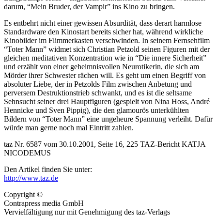
darum, “Mein Bruder, der Vampir” ins Kino zu bringen.
Es entbehrt nicht einer gewissen Absurdität, dass derart harmlose
Standardware den Kinostart bereits sicher hat, während wirkliche
Kinobilder im Flimmerkasten verschwinden. In seinem Fernsehfilm
“Toter Mann” widmet sich Christian Petzold seinen Figuren mit der
gleichen meditativen Konzentration wie in “Die innere Sicherheit”
und erzählt von einer geheimnisvollen Neurotikerin, die sich am
Mörder ihrer Schwester rächen will. Es geht um einen Begriff von
absoluter Liebe, der in Petzolds Film zwischen Anbetung und
perversem Destruktionstrieb schwankt, und es ist die seltsame
Sehnsucht seiner drei Hauptfiguren (gespielt von Nina Hoss, André
Hennicke und Sven Pippig), die den glamourös unterkühlten
Bildern von “Toter Mann” eine ungeheure Spannung verleiht. Dafür
würde man gerne noch mal Eintritt zahlen.
taz Nr. 6587 vom 30.10.2001, Seite 16, 225 TAZ-Bericht KATJA
NICODEMUS
Den Artikel finden Sie unter:
http://www.taz.de
Copyright ©
Contrapress media GmbH
Vervielfältigung nur mit Genehmigung des taz-Verlags