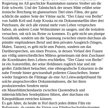
Regierung ins All geschickte Raumstation namens Stoiber um die
Erde schwebt. Und der Talmischick der neuen Mitte erfährt seine
ironische Brechung im glamourösen Titel eines Films, der ganz
schlicht die andere Seite der Vitrine sucht. “Der Glanz von Berlin”
von Judith Keil und Antje Kruska ist ein Dokumentarfilm über drei
Putzfrauen, die sich alle einmal mehr vom Leben versprochen
haben, als anderer Leute Wohnzimmer zu saugen, und die trotzdem
versuchen, mit sich ins Reine zu kommen. Es geht nicht um plumpe
Sozialkritik, sondern um die Spannung zwischen einem durchaus als
primitiv empfundenen Beruf und dem privaten Ausgleich (Singen,
Malen, Tanzen), es geht nicht ums Putzen, sondern um das
Darübersprechen, um einen Prozess, in dessen Verlauf drei Frauen
aus völlig unterschiedlichen Milieus gemeinsam mit dem Zuschauer
die Koordinaten ihres Lebens erschließen. “Der Glanz von Berlin”
ist ein Autorenfilm, der seine Heldinnen zugleich klar und mit
großer Zärtlichkeit betrachtet, eine ethnografische Exkursion in die
nahe Fremde hinter gewissenhaft polierten Glasscheiben. Immer
wieder fungieren die Filmtage als eine Art Leinwandprüfstand für
solche anspruchsvollen Dokumentationen, die bei ihren
produzierenden Sendern meist
ein Mauerblümchendasein zwischen Quotendruck und
mitternächtlichen Sendeplätzen führen, aber durchaus ein
Kinopublikum erreichen können.
Es gab Jahre, da heulte in Hof durch jeden dritten Film ein
Polizeiauto, da rastete die Vision von Filmhochschulabsolventen