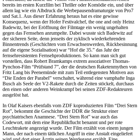
bereits im ersten Kurzfilm bei Thriller oder Komödie ein, und über
allem lag wie ein Albdruck die Werbepausendramaturgie von Pro7
und Sat.1. Aus dieser Erfahrung heraus hat es eine gewisse
Konsequenz, wenn der Hofer Festivalchef, the one and only Heinz
Badewitz, bei der Eröffnung der Filmtage ein wenig ungehalten
gegen das Fernsehen anrumpelte. Dabei wusste sich Badewitz auf
der sicheren Seite, denn jenseits der zyklisch wiederkehrenden
Binnentrends (Geschichten vom Erwachsenwerden, Rückbesinnung
auf die eigene Sozialisation) war “Hof die 35.” das Jahr der
fernsehresistenten Fernsehproduktionen. So kann man sich gut
vorstellen, dass Robert Bramkamps extrem assoziativer Thomas-
Pynchon-Film “Prüfstand 7”, der die deutschen Raketenmythen von
Fritz Lang bis Peenemünde mit zum Teil entlegensten Motiven aus
“Die Enden der Parabel” verschaltet, während eine vamphafte Inga
Busch als Seele der V2-Rakete durch die Zeiten stöckelt, durchaus
den einen oder anderen Weinkrampf bei seinen ZDF-Redakteuren
ausgelöst hat.
In Olaf Kaisers ebenfalls vom ZDF koproduzierten Film “Drei Stern
Rot”, bekommt die Geschichte der DDR die Struktur einer
psychiatrischen Anamnese. “Drei Stern Rot” war auch das
Codewort, mit dem eine Republikflucht benannt und per rote
Leuchtrakete angezeigt wurde. Der Film erzählt von einem jungen
Mann, der nach einem tätlichen Angriff in eine Anstalt eingeliefert
wird und dort einer Ärztin seinen Werdegang erzählt. Eine