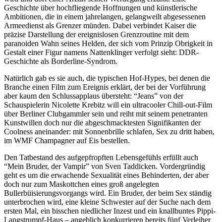
Geschichte über hochfliegende Hoffnungen und künstlerische
Ambitionen, die in einem jahrelangen, gelangweilt abgesessenen
Armeedienst als Grenzer münden. Dabei verbindet Kaiser die
präzise Darstellung der ereignislosen Grenzroutine mit dem
paranoiden Wahn seines Helden, der sich vom Prinzip Obrigkeit in
Gestalt einer Figur namens Nattenklinger verfolgt sieht: DDR-
Geschichte als Borderline-Syndrom.
Natürlich gab es sie auch, die typischen Hof-Hypes, bei denen die
Branche einen Film zum Ereignis erklärt, der bei der Vorführung
aber kaum den Schlussapplaus übersteht: “Jeans” von der
Schauspielerin Nicolette Krebitz will ein ultracooler Chill-out-Film
über Berliner Clubgammler sein und reiht mit seinem penetranten
Kunstwillen doch nur die abgeschmacktesten Signifikanten der
Coolness aneinander: mit Sonnenbrille schlafen, Sex zu dritt haben,
im WMF Champagner auf Eis bestellen.
Den Tatbestand des aufgepfropften Lebensgefühls erfüllt auch
“Mein Bruder, der Vampir” von Sven Taddicken. Vordergründig
geht es um die erwachende Sexualität eines Behinderten, der aber
doch nur zum Maskottchen eines groß angelegten
Bullerbüisierungsvorgangs wird. Ein Bruder, der beim Sex ständig
unterbrochen wird, eine kleine Schwester auf der Suche nach dem
ersten Mal, ein bisschen niedlicher Inzest und ein knallbuntes Pippi-
Langstrumpf-Haus – angeblich konkurrieren bereits fünf Verleiher