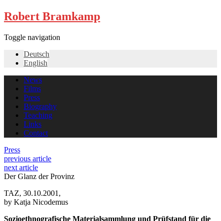
Robert Bramkamp
Toggle navigation
Deutsch
English
News
Films
Press
Biography
Teaching
Links
Contact
Press
previous article
next article
Der Glanz der Provinz
TAZ, 30.10.2001,
by Katja Nicodemus
Sozioethnografische Materialsammlung und Prüfstand für die