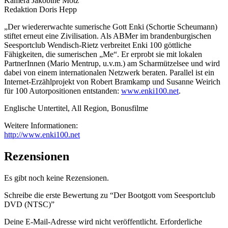
Kamera Jakobine Motz
Redaktion Doris Hepp
„Der wiedererwachte sumerische Gott Enki (Schortie Scheumann)
stiftet erneut eine Zivilisation. Als ABMer im brandenburgischen
Seesportclub Wendisch-Rietz verbreitet Enki 100 göttliche
Fähigkeiten, die sumerischen „Me“. Er erprobt sie mit lokalen
PartnerInnen (Mario Mentrup, u.v.m.) am Scharmützelsee und wird
dabei von einem internationalen Netzwerk beraten. Parallel ist ein
Internet-Erzählprojekt von Robert Bramkamp und Susanne Weirich
für 100 Autorpositionen entstanden:
www.enki100.net
.
Englische Untertitel, All Region, Bonusfilme
Weitere Informationen:
http://www.enki100.net
Rezensionen
Es gibt noch keine Rezensionen.
Schreibe die erste Bewertung zu “Der Bootgott vom Seesportclub
DVD (NTSC)”
Deine E-Mail-Adresse wird nicht veröffentlicht.
Erforderliche