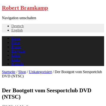
Robert Bramkamp
Navigation umschalten
Deutsch
English
News
Filme
Presse
Biografie
Lehre
Links
Kontakt
Startseite
/
Shop
/
Unkategorisiert
/ Der Bootgott vom Seesportclub
DVD (NTSC)
Der Bootgott vom Seesportclub DVD
(NTSC)