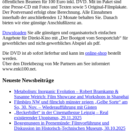
öffentlichen Beamen für 100 Euro inkl. DVD. Mit im Paket sind
eine Presse-CD mit Fotos und Texten sowie 5 Original-Filmplakate.
Der Postversand erfolgt ohne Berechnung. Alle Einnahmen
innerhalb der anschließenden 12 Monate behalten Sie. Danach
bieten wir eine günstige Anschlußlizenz an.
Downloaden
Sie alle günstigen und organisatorisch einfachen
Angebote für Direkt-Kino mit „Der Bootgott vom Seesportclub“ für
gewerbliches und nicht-gewerbliches Abspiel als pdf.
Die DVD ist ab sofort lieferbar und kann im
online-shop
bestellt
werden.
Über den Direktbezug von Me Partnern am See informiert
www.enki100.net.
Neueste Newsbeiträge
Metabolism: Inorganic Evolution – Robert Bramkamp &
Susanne Weirich: Film Showcase and Workshops in Shanghai
Filmbüro NW und filmclub münster zeigen „Gelbe Sorte“ am
So, 30. Nov. – Wiederaufführung mit Gästen
„Beckerbillet“ in der Cinematheque Leipzig – Real
existierender Utopismus, 29.11.2025
Begegnungen in Peenemünde: Filmvorführung und
Diskussion im Historisch-Technischen Museum, 30.10.2025